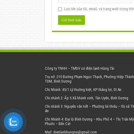
Lưu tên của tôi, email, và trang web trong trìn
Công ty TNHH – TMDV cơ điện lạnh Hùng Tài
Trụ sở: 215 Đường Phạm Ngọc Thạch, Phường Hiệp Thành,
TDM, Bình Dương
Chi Nhánh: 45/1 Lý thường kiệt, KP thắng lợi, Dĩ An
Chi nhánh 2: Ấp 5 Xã khánh vinh, Tân Uyên, Bình Dương
Chi nhánh 3: Nguyễn văn tiết – Phường lái thiêu – thị xã T
An
Chi Nhánh 4: Đại lộ Bình Dương – Khu Phố 4 – Thị Trấn Mỹ
Phước – Bến Cát
Mail: dienlanhhungtai@gmail.com