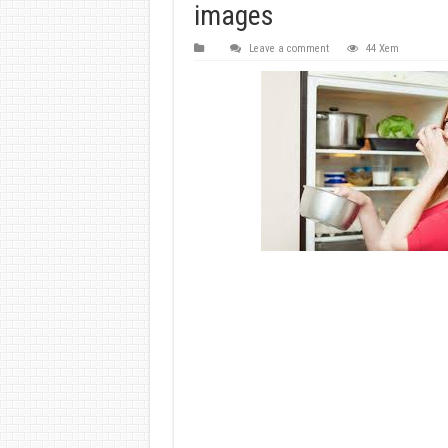
images
Leave a comment
44 Xem