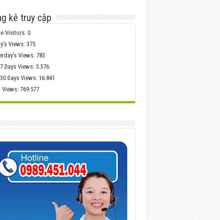
g kê truy cập
e Visitors:
0
y's Views:
375
erday's Views:
783
 7 Days Views:
5.376
 30 Days Views:
16.841
l Views:
769.577