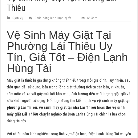
Thiêu
ở
Dịch Vụ
Chức năng bình luận bị tắt
63 Xem
Vệ
Sinh
Máy
Vệ Sinh Máy Giặt Tại
Giặt
Tại
Phường Lái Thiêu Uy
Phường
Lái
Thiêu
Tín, Giá Tốt – Điện Lạnh
Hùng Tài
Máy giặt là thiết bị gia dụng không thể thiếu trong mỗi gia đình. Tuy nhiên, sau
thời gian dài sử dụng, bên trong lồng giặt thường tích tụ cặn bẩn, vi khuẩn,
nấm mốc và xơ vải gây mùi hôi khó chịu, ảnh hưởng đến chất lượng giặt giũ và
sức khỏe người sử dụng. Nếu bạn đang tìm kiếm dịch vụ
vệ sinh máy giặt tại
phường Lái Thiêu
,
vệ sinh máy giặt tại nhà Lái Thiêu
hoặc
thợ vệ sinh
máy giặt Lái Thiêu
chuyên nghiệp thì Điện Lạnh Hùng Tài chính là lựa chọn
đáng tin cậy.
Với nhiều năm kinh nghiệm trong lĩnh vực điện lạnh, Điện Lạnh Hùng Tài chuyên