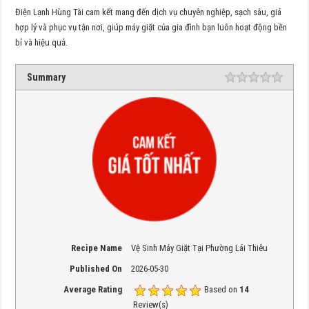
Điện Lạnh Hùng Tài cam kết mang đến dịch vụ chuyên nghiệp, sạch sâu, giá
hợp lý và phục vụ tận nơi, giúp máy giặt của gia đình bạn luôn hoạt động bền
bỉ và hiệu quả.
Summary
Rating
1 star
2 star
3 star
4 star
5 star
Recipe Name
Vệ Sinh Máy Giặt Tại Phường Lái Thiêu
Published On
2026-05-30
Average Rating
Based on
14
Review(s)