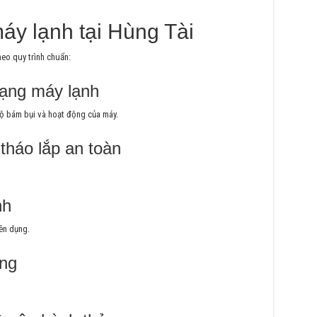
máy lạnh tại Hùng Tài
eo quy trình chuẩn:
rạng máy lạnh
độ bám bụi và hoạt động của máy.
tháo lắp an toàn
nh
ên dụng.
óng