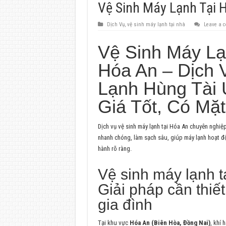
Vệ Sinh Máy Lạnh Tại 
Dịch Vụ
,
vệ sinh máy lạnh tại nhà
Leave a 
Vệ Sinh Máy Lạ
Hóa An – Dịch 
Lạnh Hùng Tài 
Giá Tốt, Có Mặ
Dịch vụ vệ sinh máy lạnh tại Hóa An chuyên nghiệ
nhanh chóng, làm sạch sâu, giúp máy lạnh hoạt độ
hành rõ ràng.
Vệ sinh máy lạnh t
Giải pháp cần thiế
gia đình
Tại khu vực
Hóa An (Biên Hòa, Đồng Nai)
, khí