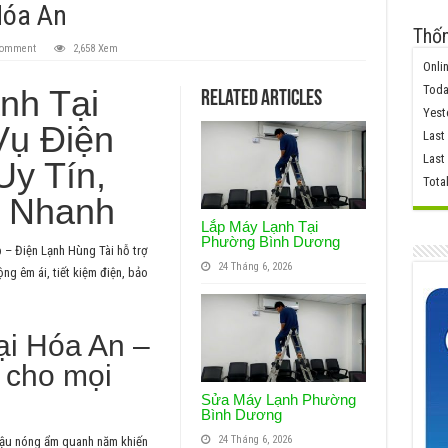
Hóa An
Thốn
comment
2,658 Xem
Onlin
Toda
nh Tại
Related Articles
Yest
Vụ Điện
Last
Last
Uy Tín,
Tota
t Nhanh
Lắp Máy Lạnh Tại
Phường Bình Dương
p – Điện Lạnh Hùng Tài hỗ trợ
24 Tháng 6, 2026
ng êm ái, tiết kiệm điện, bảo
ại Hóa An –
t cho mọi
Sửa Máy Lạnh Phường
Bình Dương
24 Tháng 6, 2026
 hậu nóng ẩm quanh năm khiến