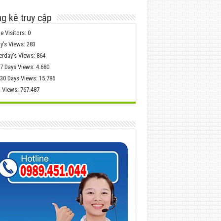
g kê truy cập
e Visitors:
0
y's Views:
283
erday's Views:
864
 7 Days Views:
4.680
 30 Days Views:
15.786
l Views:
767.487