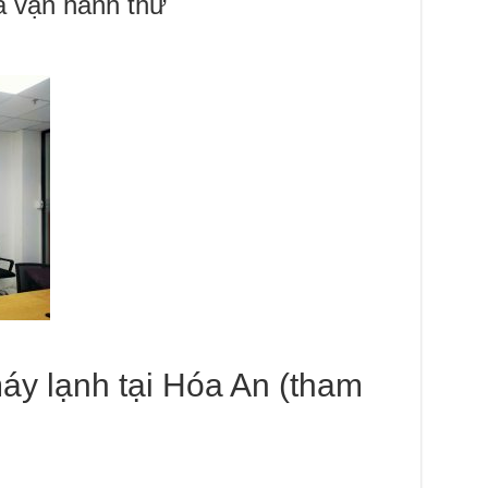
à vận hành thử
áy lạnh tại Hóa An (tham