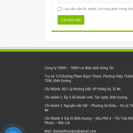
Lưu tên của tôi, email, và trang web trong trìn
Công ty TNHH – TMDV cơ điện lạnh Hùng Tài
Trụ sở: 215 Đường Phạm Ngọc Thạch, Phường Hiệp Thành,
TDM, Bình Dương
Chi Nhánh: 45/1 Lý thường kiệt, KP thắng lợi, Dĩ An
Chi nhánh 2: Ấp 5 Xã khánh vinh, Tân Uyên, Bình Dương
Chi nhánh 3: Nguyễn văn tiết – Phường lái thiêu – thị xã T
An
Chi Nhánh 4: Đại lộ Bình Dương – Khu Phố 4 – Thị Trấn Mỹ
Phước – Bến Cát
Mail: dienlanhhungtai@gmail.com