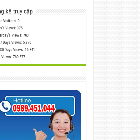
g kê truy cập
e Visitors:
0
y's Views:
375
erday's Views:
783
 7 Days Views:
5.376
 30 Days Views:
16.841
l Views:
769.577