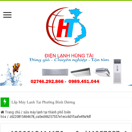
Lắp Máy Lạnh Tại Phường Bình Dương
Trang chủ
/
sửa máy lạnh tại thành phố biên
hòa
/
z6220815464678_ca0ed46257557e1ecc601faafe49a9df