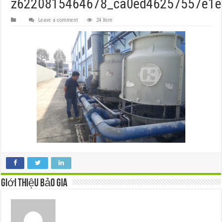
z6220815464678_ca0ed46257557e1e
Leave a comment
24 Xem
Giới thiệu Bảo Gia