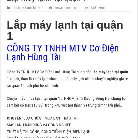
Lắp Máy Lạnh Tại Nhà
Leave a comment
1,851 Xem
Lắp máy lạnh tại quận
1
CÔNG TY TNHH MTV Cơ Điện
Lạnh Hùng Tài
Công Ty TNHH MTV Cơ Điện Lạnh Hùng Tài cung cấp
lắp máy lạnh tại quận
1
nhanh, tháo lắp máy lạnh nhanh, di dời máy lạnh nhanh chuyên nghiệp giá rẻ
tại quận 1,thành phố hồ chí minh.
Chuyên :
lắp máy lạnh tại quận 1
,TP.HCM ,Bình Dương,Đồng Nai chúng tôi
cam kết có mặt sau 30′ trong khu vực nội thành và trung tâm thành phố…
CHUYÊN
: SỬA CHỮA – MUA BÁN – BẢO TRÌ
MÁY LẠNH DÂN DỤNG VÀ CÔNG NGHIỆP
THIẾT KẾ, THI CÔNG, CÔNG TRÌNH ĐIỆN, ĐIỆN LẠNH