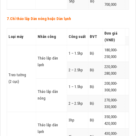
5hp
Bộ
700,000
7.Chỉ tháo lắp Dàn nóng hoặc Dàn lạnh
Đơn giá
Loại máy
Nhân công
Công suất
ĐVT
(VNĐ)
180,000-
1 – 1.5hp
Bộ
250,000
Tháo lắp dàn
lạnh
220,000-
2 – 2.5hp
Bộ
280,000
Treo tường
(2 cục)
200,000-
1 – 1.5hp
Bộ
300,000
Tháo lắp dàn
nóng
270,000-
2 – 2.5hp
Bộ
330,000
350,000-
3hp
Bộ
420,000
Tháo lắp dàn
lạnh
430,000-