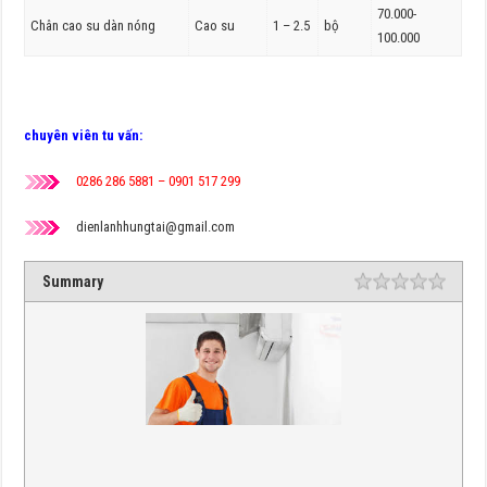
70.000-
Chân cao su dàn nóng
Cao su
1 – 2.5
bộ
100.000
chuyên viên tu vấn:
0286 286 5881 – 0901 517 299
dienlanhhungtai@gmail.com
Summary
Rating
1 star
2 star
3 star
4 star
5 star