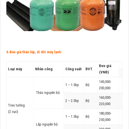
6.Báo giá tháo lắp, di dời máy lạnh:
Đơn giá
Loại máy
Nhân công
Công suất
ĐVT
(VNĐ)
140,000-
1 – 1.5hp
Bộ
200,000
Tháo nguyên bộ
160,000-
2 – 2.5hp
Bộ
220,000
Treo tường
(2 cục)
180,000-
1 – 1.5hp
Bộ
250,000
Lắp nguyên bộ