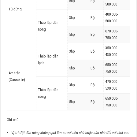
5hp
Bộ
500,000
Tủ đứng
400,000-
3hp
Bộ
500,000
Tháo lắp dàn
nóng
670,000-
5hp
Bộ
750,000
350,000-
3hp
Bộ
430,000
Tháo lắp dàn
lạnh
650,000-
5hp
Bộ
750,000
Âm trần
(Cassette)
470,000-
3hp
Bộ
530,000
Tháo lắp dàn
nóng
650,000-
5hp
Bộ
750,000
Ghi chú:
Vị trí đặt dàn nóng không quá 3m so với nền nhà hoặc sàn nhà đối với nhà cao