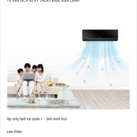
TƯ VẤN DỊCH VỤ KỸ THUẬT ĐIỆN, ĐIỆN LẠNH
lắp máy lạnh tại quận 1 – ảnh minh họa
xem thêm: