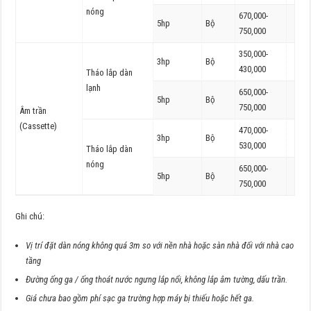
nóng
670,000-
5hp
Bộ
750,000
350,000-
3hp
Bộ
430,000
Tháo lắp dàn
lạnh
650,000-
5hp
Bộ
750,000
Âm trần
(Cassette)
470,000-
3hp
Bộ
530,000
Tháo lắp dàn
nóng
650,000-
5hp
Bộ
750,000
Ghi chú:
Vị trí đặt dàn nóng không quá 3m so với nền nhà hoặc sàn nhà đối với nhà cao
tầng
Đường ống ga / ống thoát nước ngưng lắp nổi, không lắp âm tường, dấu trần.
Giá chưa bao gồm phí sạc ga trường hợp máy bị thiếu hoặc hết ga.