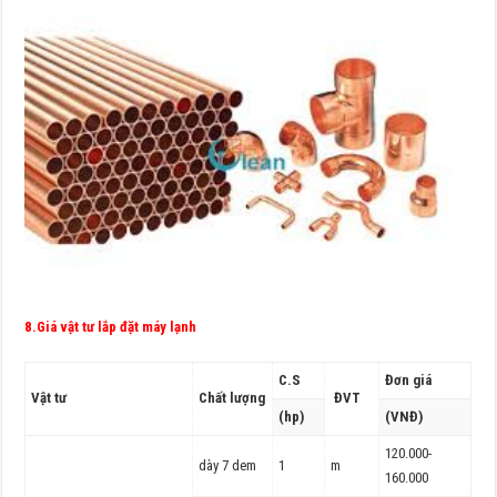
8.Giá vật tư lắp đặt máy lạnh
C.S
Đơn giá
Vật tư
Chất lượng
ĐVT
(hp)
(VNĐ)
120.000-
dày 7 dem
1
m
160.000