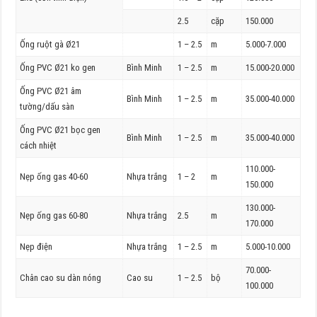
2.5
cặp
150.000
Ống ruột gà Ø21
1 – 2.5
m
5.000-7.000
Ống PVC Ø21 ko gen
Bình Minh
1 – 2.5
m
15.000-20.000
Ống PVC Ø21 âm
Bình Minh
1 – 2.5
m
35.000-40.000
tường/dấu sàn
Ống PVC Ø21 bọc gen
Bình Minh
1 – 2.5
m
35.000-40.000
cách nhiệt
110.000-
Nẹp ống gas 40-60
Nhựa trắng
1 – 2
m
150.000
130.000-
Nẹp ống gas 60-80
Nhựa trắng
2.5
m
170.000
Nẹp điện
Nhựa trắng
1 – 2.5
m
5.000-10.000
70.000-
Chân cao su dàn nóng
Cao su
1 – 2.5
bộ
100.000