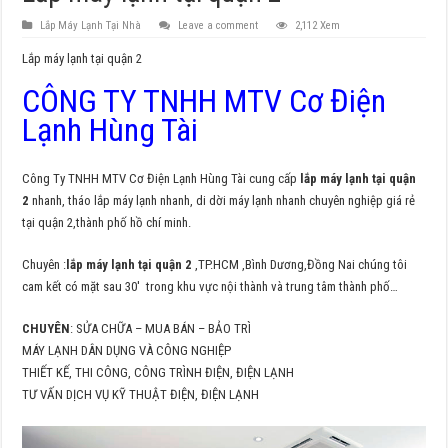
Lắp Máy Lạnh Tại Nhà
Leave a comment
2,112 Xem
Lắp máy lạnh tại quận 2
CÔNG TY TNHH MTV Cơ Điện
Lạnh Hùng Tài
Công Ty TNHH MTV Cơ Điện Lạnh Hùng Tài cung cấp
lắp máy lạnh tại quận
2
nhanh, tháo lắp máy lạnh nhanh, di dời máy lạnh nhanh chuyên nghiệp giá rẻ
tại quận 2,thành phố hồ chí minh.
Chuyên :
lắp máy lạnh tại quận 2
,TP.HCM ,Bình Dương,Đồng Nai chúng tôi
cam kết có mặt sau 30′ trong khu vực nội thành và trung tâm thành phố…
CHUYÊN
: SỬA CHỮA – MUA BÁN – BẢO TRÌ
MÁY LẠNH DÂN DỤNG VÀ CÔNG NGHIỆP
THIẾT KẾ, THI CÔNG, CÔNG TRÌNH ĐIỆN, ĐIỆN LẠNH
TƯ VẤN DỊCH VỤ KỸ THUẬT ĐIỆN, ĐIỆN LẠNH