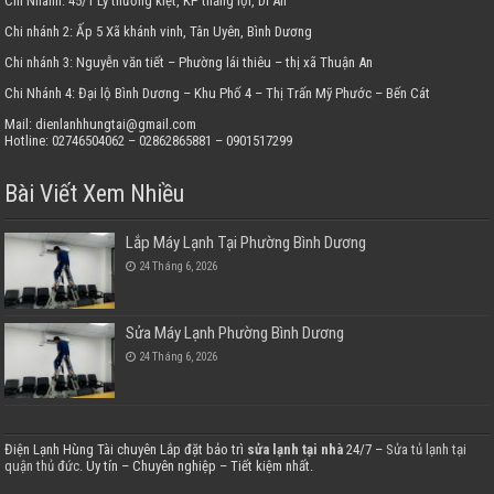
Chi Nhánh: 45/1 Lý thường kiệt, KP thắng lợi, Dĩ An
Chi nhánh 2: Ấp 5 Xã khánh vinh, Tân Uyên, Bình Dương
Chi nhánh 3: Nguyễn văn tiết – Phường lái thiêu – thị xã Thuận An
Chi Nhánh 4: Đại lộ Bình Dương – Khu Phố 4 – Thị Trấn Mỹ Phước – Bến Cát
Mail: dienlanhhungtai@gmail.com
Hotline: 02746504062 – 02862865881 – 0901517299
Bài Viết Xem Nhiều
Lắp Máy Lạnh Tại Phường Bình Dương
24 Tháng 6, 2026
Sửa Máy Lạnh Phường Bình Dương
24 Tháng 6, 2026
Điện Lạnh Hùng Tài chuyên Lắp đặt bảo trì
sửa lạnh tại nhà
24/7 –
Sửa tủ lạnh tại
quận thủ đức
. Uy tín – Chuyên nghiệp – Tiết kiệm nhất.