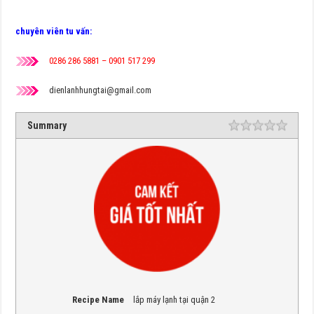
chuyên viên tu vấn:
0286 286 5881 – 0901 517 299
dienlanhhungtai@gmail.com
Summary
Rating
1 star
2 star
3 star
4 star
5 star
Recipe Name
lắp máy lạnh tại quận 2