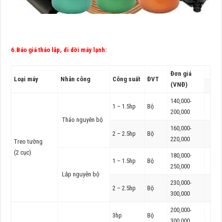
6.Báo giá tháo lắp, di dời máy lạnh:
Đơn giá
Loại máy
Nhân công
Công suất
ĐVT
(VNĐ)
140,000-
1 – 1.5hp
Bộ
200,000
Tháo nguyên bộ
160,000-
2 – 2.5hp
Bộ
220,000
Treo tường
(2 cục)
180,000-
1 – 1.5hp
Bộ
250,000
Lắp nguyên bộ
230,000-
2 – 2.5hp
Bộ
300,000
200,000-
3hp
Bộ
300,000