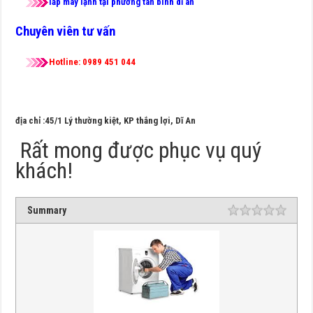
lắp máy lạnh tại phường tân bình dĩ an
Chuyên viên tư vấn
Hotline: 0989 451 044
địa chỉ :45/1 Lý thường kiệt, KP thắng lợi, Dĩ An
Rất mong được phục vụ quý
khách!
Summary
Rating
1 star
2 star
3 star
4 star
5 star