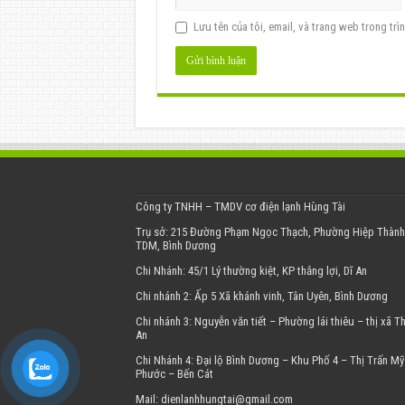
Lưu tên của tôi, email, và trang web trong trìn
Công ty TNHH – TMDV cơ điện lạnh Hùng Tài
Trụ sở: 215 Đường Phạm Ngọc Thạch, Phường Hiệp Thành,
TDM, Bình Dương
Chi Nhánh: 45/1 Lý thường kiệt, KP thắng lợi, Dĩ An
Chi nhánh 2: Ấp 5 Xã khánh vinh, Tân Uyên, Bình Dương
Chi nhánh 3: Nguyễn văn tiết – Phường lái thiêu – thị xã T
An
Chi Nhánh 4: Đại lộ Bình Dương – Khu Phố 4 – Thị Trấn Mỹ
Phước – Bến Cát
Mail: dienlanhhungtai@gmail.com