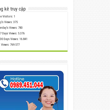
g kê truy cập
e Visitors:
1
y's Views:
375
erday's Views:
783
 7 Days Views:
5.376
 30 Days Views:
16.841
l Views:
769.577