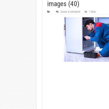
images (40)
Leave a comment
1 Xem