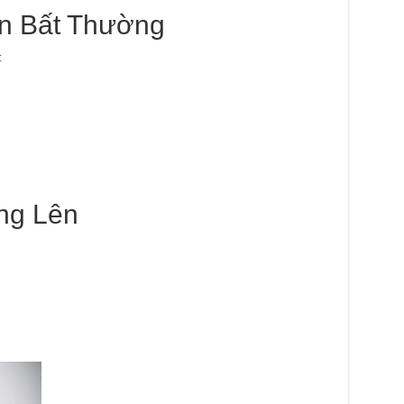
n Bất Thường
:
ng Lên