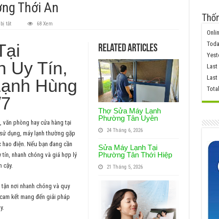
ng Thới An
Thốn
ở
ị tắt
68 Xem
Sửa
Onlin
Máy
Lạnh
Toda
Tại
Related Articles
Tại
Yest
Phường
 Uy Tín,
Thới
Last
An
Last
Lạnh Hùng
Tota
/7
Thợ Sửa Máy Lạnh
Phường Tân Uyên
h, văn phòng hay cửa hàng tại
24 Tháng 6, 2026
 sử dụng, máy lạnh thường gặp
c hao điện. Nếu bạn đang cần
Sửa Máy Lạnh Tại
Phường Tân Thới Hiệp
 tín, nhanh chóng và giá hợp lý
n cậy.
21 Tháng 5, 2026
ợ tận nơi nhanh chóng và quy
 cam kết mang đến giải pháp
y.