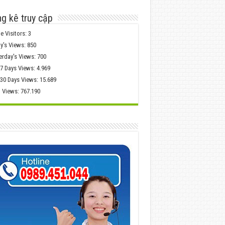
g kê truy cập
e Visitors:
3
y's Views:
850
erday's Views:
700
 7 Days Views:
4.969
 30 Days Views:
15.689
l Views:
767.190