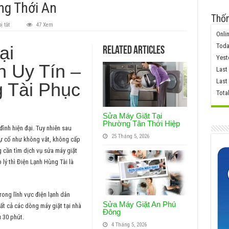
ng Thới An
Thốn
ở
ị tắt
47 Xem
Sửa
Onlin
Máy
Giặt
Toda
ại
Related Articles
Tại
Yest
Phường
 Uy Tín –
Thới
Last
An
Last
 Tài Phục
Tota
Sửa Máy Giặt Tại
Phường Tân Thới Hiệp
đình hiện đại. Tuy nhiên sau
25 Tháng 5, 2026
sự cố như không vắt, không cấp
 cần tìm dịch vụ sửa máy giặt
 lý thì Điện Lạnh Hùng Tài là
rong lĩnh vực điện lạnh dân
Sửa Máy Giặt An Phú
t cả các dòng máy giặt tại nhà
Đông
u 30 phút.
4 Tháng 5, 2026