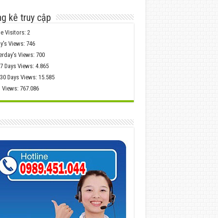
g kê truy cập
e Visitors:
2
y's Views:
746
erday's Views:
700
 7 Days Views:
4.865
 30 Days Views:
15.585
l Views:
767.086