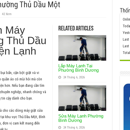
Phường Thủ Dầu Một
Thốn
42 Xem
Onlin
Toda
h Máy
Related Articles
Yest
g Thủ Dầu
Last
Last
iện Lạnh
Tota
Lắp Máy Lạnh Tại
Phường Bình Dương
bụi bẩn, cặn bột giặt và vi
24 Tháng 6, 2026
àm quần áo có mùi hôi mà còn
iện hơn. Nếu bạn đang cần tìm
 chuyên nghiệp, nhanh chóng và
g tin cậy dành cho bạn.
hà cho các dòng máy giặt cửa
Sửa Máy Lạnh Phường
 tại khu vực Thủ Dầu Một, Bình
Bình Dương
m, đơn vị cam kết mang đến
24 Tháng 6, 2026
ết bị.