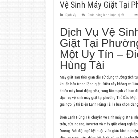
Vệ Sinh Máy Giặt Tại 
ở
Dịch Vụ
Chức năng bình luận bị tắt
Vệ
Sinh
Máy
Dịch Vụ Vệ Sin
Giặt
Tại
Giặt Tại Phườn
Phường
Thủ
Dầu
Một Uy Tín – Đ
Một
Hùng Tài
Máy giặt sau thời gian dài sử dụng thường tích tụ 
khuẩn bên trong lồng giặt. Điều này không chỉ l
khiến máy hoạt động yếu, rung lắc mạnh và hao đ
dịch vụ vệ sinh máy giặt tại phường Thủ Dầu Một
giá hợp lý thì Điện Lạnh Hùng Tài là lựa chọn đán
Điện Lạnh Hùng Tài chuyên vệ sinh máy giặt tại n
trên, cửa ngang, inverter và máy giặt công nghiệp
Dương. Với đội ngũ kỹ thuật viên giàu kinh nghiệ
dịch vụ sạch sâu, đúng kỹ thuật và an toàn cho thi