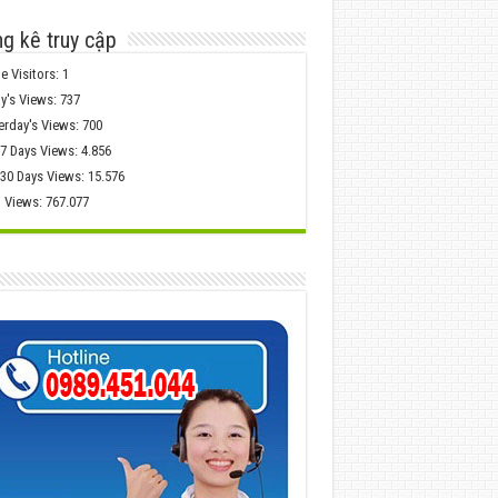
g kê truy cập
e Visitors:
1
y's Views:
737
erday's Views:
700
 7 Days Views:
4.856
 30 Days Views:
15.576
l Views:
767.077